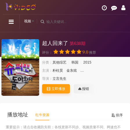
视频
超人回来了
第638期
9.0
评分：
推荐
分类：
其他综艺
韩国
2015
主演：
朴柱昊
金东炫
....
导演：
立言先生
立即播放
报错
播放地址
红牛资源
排序
重要提示：请点击收藏防失联；各线更新不同步、视频质量不同、网速也不