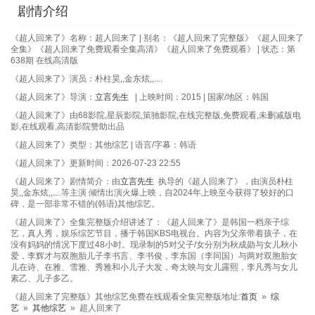
剧情介绍
第505期
第506期
《超人回来了》名称：超人回来了 | 别名：《超人回来了完整版》《超人回来了
全集》《超人回来了免费观看全集高清》《超人回来了免费观看》 | 状态：第
第507期
第508期
638期 在线高清版
《超人回来了》演员：朴柱昊,,金东炫,,....
第509期
第510期
《超人回来了》导演：
立言先生
| 上映时间：2015 | 国家/地区：韩国
《超人回来了》由68影院,星辰影院,策驰影院,在线完整版,免费观看,未删减版电
第511期
第512期
影,在线观看,高清影院赞助出品
《超人回来了》类型：其他综艺 | 语言/字幕：韩语
第513期
第514期
《超人回来了》更新时间：2026-07-23 22:55
第515期
第516期
《超人回来了》剧情简介：由
立言先生
执导的《超人回来了》，由演员朴柱
昊,,金东炫,,....等主演 倾情出演火爆上映，自2024年上映至今获得了较好的口
碑，是一部非常不错的(韩语)其他综艺。
第517期
第518期
《超人回来了》全集完整版介绍讲述了：《超人回来了》是韩国一档亲子综
艺，真人秀，娱乐综艺节目，播于韩国KBS电视台。内容为父亲带着孩子，在
第519期
第520期
没有妈妈的情况下度过48小时。现录制的5对父子/女分别为秋成勋与女儿秋小
爱，李辉才与双胞胎儿子李书言、李书俊，李东国（李同国）与两对双胞胎女
第521期
第522期
儿在诗、在雅、雪雅、秀雅和小儿子大发，奇太映与女儿露熙，李凡秀与女儿
素乙、儿子多乙。
第523期
第524期
《超人回来了完整版》其他综艺免费在线观看全集完整版地址:
首页
»
综
艺
»
其他综艺
» 超人回来了