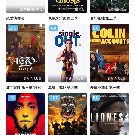
更新至第04集
全7集
更新至07集
恋爱演算法
鬼屋欢乐送 第五季
百年孤独 第二季
10.0
6.0
8.0
更新至08集
更新至06集
更新至01集
波兰家族 第三季 1670
单身，出柜 第四季
爱情小狗牵 第三季
7.0
10.0
9.0