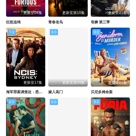
更新至04集
更新至第10集
更新至01集
狂怒追缉
青春老鸟
母狮 第三季
7.0
6.0
9.0
更新至17集
更新至第09集
更新至01集
海军罪案调查处：悉尼第三季
嫁入高门
贝尼多姆命案
8.0
9.0
9.0