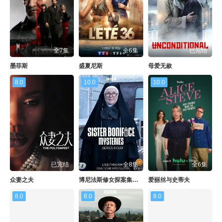
全7集
全6集
已完结
墨菲斯
盛夏尼斯
母爱无赦
8.0
10.0
10.0
已完结
全8集
全6集
众妻之夫
博尼法斯修女探案集第四季
爱丽丝与史蒂夫
8.0
8.0
8.0