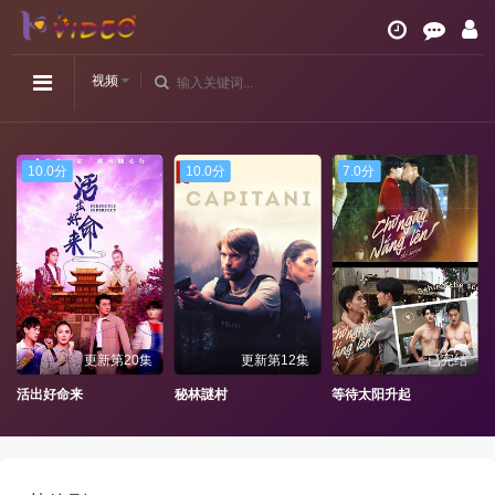
视频
10.0分
10.0分
7.0分
更新第20集
更新第12集
已完结
活出好命来
秘林謎村
等待太阳升起