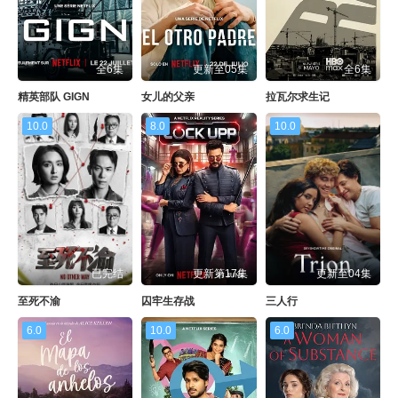
全6集
更新至05集
全6集
精英部队 GIGN
女儿的父亲
拉瓦尔求生记
10.0
8.0
10.0
已完结
更新第17集
更新至04集
至死不渝
囚牢生存战
三人行
6.0
10.0
6.0