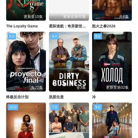
更新至10集
更新至第02集
全6集
The Loyalty Game
星际迷航：奇异新世界第四季
怒火之拳2026
6.0
8.0
9.0
全20集
全3集
更新至第02集
终极反击计划
肮脏生意
冷
10.0
7.0
9.0