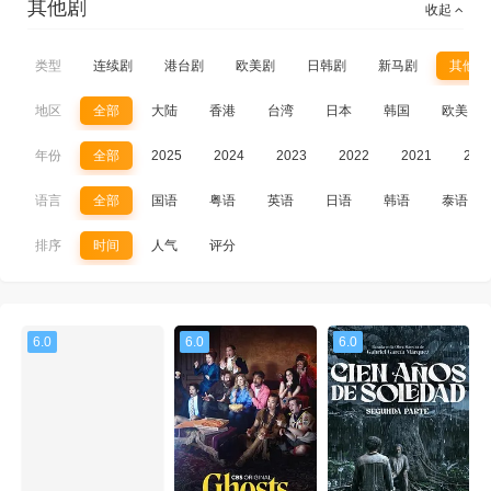
其他剧
收起
类型
连续剧
港台剧
欧美剧
日韩剧
新马剧
其他剧
地区
全部
大陆
香港
台湾
日本
韩国
欧美
年份
全部
2025
2024
2023
2022
2021
202
语言
全部
国语
粤语
英语
日语
韩语
泰语
排序
时间
人气
评分
6.0
6.0
6.0