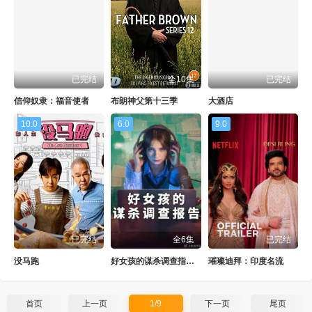
已完结
全10集
已完结
信仰奴隶：福音使者
布朗神父第十三季
大酒店
10.0
6.0
9.0
已完结
全6集
已完结
没马跑
好女孩的谋杀调查指南第二季
璀璨迪拜：印度名流
首页
上一页
1/9
下一页
尾页