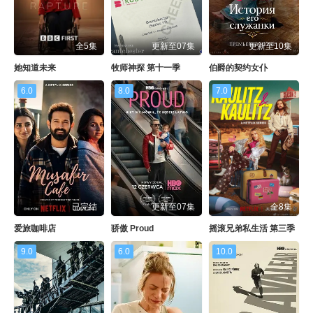
全5集
更新至07集
更新至10集
她知道未来
牧师神探 第十一季
伯爵的契约女仆
6.0
8.0
7.0
已完结
更新至07集
全8集
爱旅咖啡店
骄傲 Proud
摇滚兄弟私生活 第三季
9.0
6.0
10.0