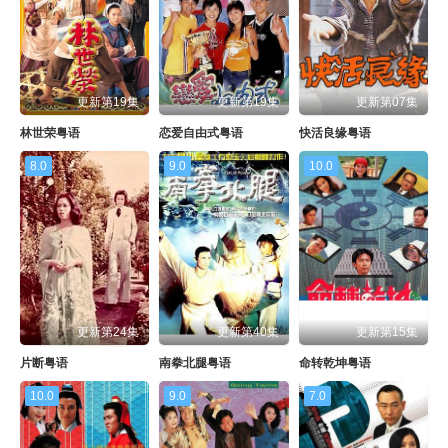
更新第19集
更新第19集
更新第07集
林世荣粤语
恋爱自由式粤语
快活良缘粤语
8.0
9.0
10.0
更新第24集
更新第40集
更新第15集
片断粤语
南拳北腿粤语
命转乾坤粤语
10.0
9.0
7.0