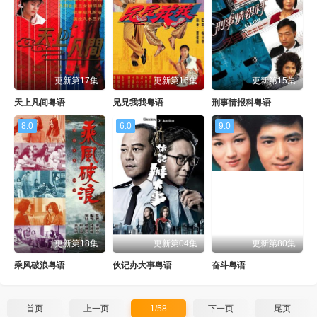
更新第17集
更新第16集
更新第15集
天上凡间粤语
兄兄我我粤语
刑事情报科粤语
8.0
6.0
9.0
更新第18集
更新第04集
更新第80集
乘风破浪粤语
伙记办大事粤语
奋斗粤语
首页
上一页
1/58
下一页
尾页