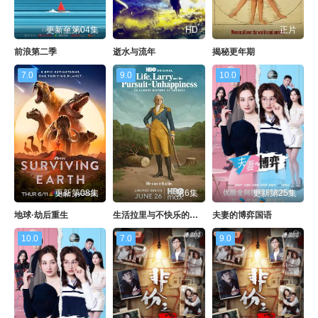
更新至第04集
HD
正片
前浪第二季
逝水与流年
揭秘更年期
7.0
9.0
10.0
更新第08集
第6集
更新第25集
地球·劫后重生
生活拉里与不快乐的追求 一部美国史
夫妻的博弈国语
10.0
7.0
9.0