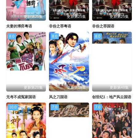
更新第25集
更新第25集
更新第25集
夫妻的博弈粤语
非份之罪粤语
非份之罪国语
8.0
8.0
8.0
更新第20集
更新第18集
更新第49集
无考不成冤家国语
风之刀国语
创世纪1：地产风云国语
10.0
7.0
7.0