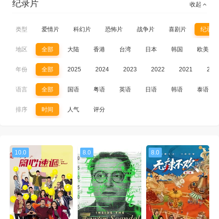
纪录片
收起
类型
爱情片
科幻片
恐怖片
战争片
喜剧片
纪录片
地区
全部
大陆
香港
台湾
日本
韩国
欧美
年份
全部
2025
2024
2023
2022
2021
202
语言
全部
国语
粤语
英语
日语
韩语
泰语
排序
时间
人气
评分
10.0
8.0
8.0