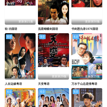
更新第21集
更新第38集
更新第50集
轻·功国语
流星蝴蝶剑国语
书剑恩仇录1976国语
8.0
9.0
6.0
更新第27集
更新第29集
更新第25集
人在边缘粤语
天变粤语
万水千山总是情粤语
6.0
6.0
6.0