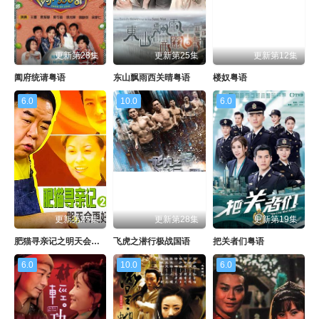
更新第28集
更新第25集
更新第12集
阖府统请粤语
东山飘雨西关晴粤语
楼奴粤语
6.0
10.0
6.0
更新第25集
更新第28集
更新第19集
肥猫寻亲记之明天会更好国语
飞虎之潜行极战国语
把关者们粤语
6.0
10.0
6.0