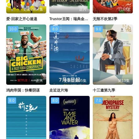
更新2867集
正片
已完结
爱·回家之开心速递
Trustor丑闻：瑞典金融案内幕
无辣不欢第2季
10.0
8.0
9.0
正片
更新至第05集
第13集
鸡肉帝国：快餐阴谋
走近这片海
十三邀第九季
8.0
8.0
7.0