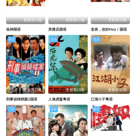
更新第23集
更新第17集
更新第25集
洛神国语
异搜店国语
老表，你好Hea！国语
6.0
8.0
6.0
更新第15集
更新第19集
更新第11集
刑事侦缉档案2国语
人海虎鲨粤语
江湖小子粤语
7.0
8.0
8.0