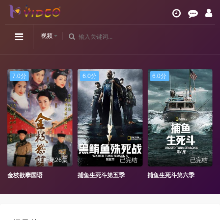
视频
7.0分
6.0分
6.0分
更新第26集
已完结
已完结
金枝欲孽国语
捕鱼生死斗第五季
捕鱼生死斗第六季