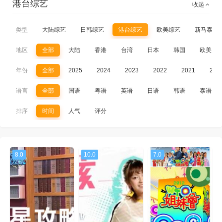
港台综艺
收起
类型
大陆综艺
日韩综艺
港台综艺
欧美综艺
新马泰综
地区
全部
大陆
香港
台湾
日本
韩国
欧美
年份
全部
2025
2024
2023
2022
2021
202
语言
全部
国语
粤语
英语
日语
韩语
泰语
排序
时间
人气
评分
8.0
10.0
7.0