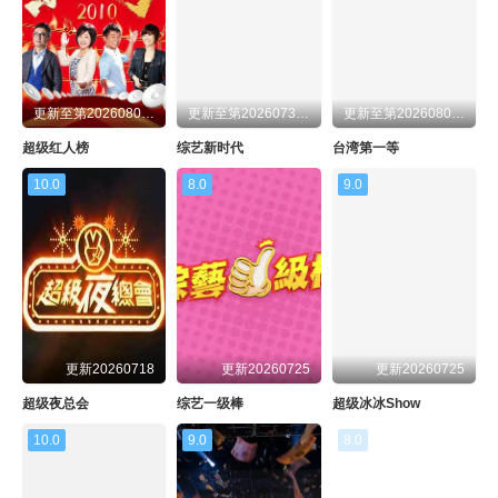
更新至第20260802期
更新至第20260731期
更新至第20260802期
超级红人榜
综艺新时代
台湾第一等
10.0
8.0
9.0
更新20260718
更新20260725
更新20260725
超级夜总会
综艺一级棒
超级冰冰Show
10.0
9.0
8.0