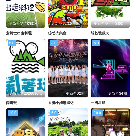
更新至第20260802期
更新至第20260802期
更新至第20260802期
詹姆士出走料理
综艺大集合
综艺玩很大
8.0
8.0
6.0
更新至第20260803期
更新至02期
更新至34期
闹着玩
香港小姐湘遇记
一周星星
10.0
6.0
10.0