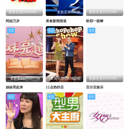
更新至第20260805期
更新至第396期
更新至第20260805期
阿姐万岁
美食新闻报道
欧耶一级棒
7.0
6.0
9.0
更新至20260805期
更新至20260805期
更新至第20260805期
姊妹亮起来
11点热吵店
百分百娱乐
8.0
8.0
6.0