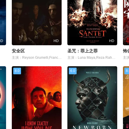
HD
HD
HD
安全区
圣咒：罪上之罪
怖
主演：Reyson Grumelli,Francesca Luce Cardinale,Alice Fiorentini,尼科·托福利,Nicole Giacomasso,Cristina Moglia,Massimo Fascetti,Mirco Di Centa,Sofia Bruscoli,Gabriele Martino,Claudio Guerrini,Claudio D&#039;A
主演：Luna Maya,Reza Rahadian,Djenar Maesa Ayu
主演
8.0
6.0
8