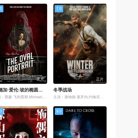
.0
7.0
正片
正片
埃德加·爱伦·坡的椭圆形肖像
冬季战场
主演：西蒙·飞利普斯,Michael,Swatton
主演：唐纳德·塞罗内,约翰尼·梅斯纳,凯莉·吉尔伯特
.0
9.0