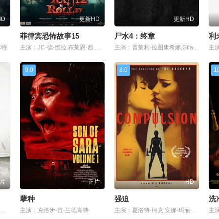
HD
更新HD
更新HD
菲律宾恐怖故事15
尸水4：终章
利
林特
主演：JC·德·维拉,布莱恩·西,金·阿蒂恩萨
主演：普莱利·拉图康希娜,Gilang·Devialdy,普里特·蒂莫西,Zee·Asadel,Dito·Darmawan,Lewis·Robert,Muhammad·Fauzan,Ayden·Jeffrey,Darian·Rizki,Fillio·Dheno,Dian·Nitami,Anya·Zen,Fajar·Nugra,McDanny,Dini·Vitri
9.0
8.0
1
片
正片
HD
孽种
强迫
洗净
：帕特里克·法比安,路易斯·赫特哈姆
主演：克洛伊·范·兰德肖特
主演：夏洛特·柯克,安娜·玛丽亚·西克拉克,扎克·麦克格温,茱丽叶戈列蒂,琴祺雅·蒙内亚勒,Harvey Dean