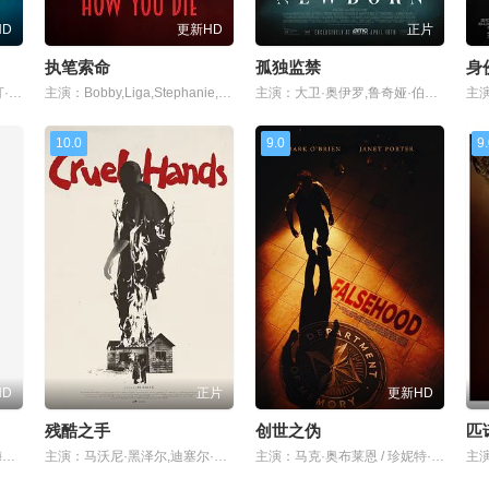
HD
更新HD
正片
执笔索命
孤独监禁
身
主演：西蒙娜·阿什利 / 奥斯汀·斯托维尔 / 莫让·阿里亚 / 马克·阿特伯里 / 洁基·伯明翰 / Niya Brahmbhatt / 贝文·布茹 / 塞缪尔·科德 / 蔡斯·基姆 / Jeff Marlow / Amol Shah / 苏拉·沙玛 / 泽诺比娅·谢罗夫 / 奥登·桑顿
主演：Bobby,Liga,Stephanie,Hogan,Katie,Wieland
主演：大卫·奥伊罗,鲁奇娅·伯纳德,吉米·费尔斯,奥利维亚·华盛顿,托马斯·卡德罗特,亚历山大·索托,Naomi,Simpson,瑞恩·马尔凯,Gerardo,Barcala,凯特·盖多西克,Trell,Isaac,Julie,Nolin,Matthew,Mylrea,Aiden,Stoxx,Alexander,Davis,Glenn,Hoffmann,巴里·佩珀,Nigel,Gentry,Gavin,
10.0
9.0
9
HD
正片
更新HD
残酷之手
创世之伪
匹
主演：索菲·撒切尔,查尔斯·梅尔顿,克里斯汀·弗劳赛斯,哈瓦娜·罗丝·刘,迭戈·卡尔瓦,忽那汐里,西岛秀俊,多格雷·斯科特,帕克·索耶,萝拉·考菲克森,Boy Ewald,山田葵 ,杰森·亨迪尔-福塞尔
主演：马沃尼·黑泽尔,迪塞尔·拉托拉卡
主演：马克·奥布莱恩 / 珍妮特·波特 / 亚当·切赫曼