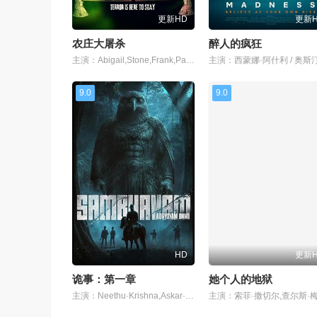
更新HD
更新
农庄大屠杀
醉人的疯狂
主演：Abigail,Stone,Frank,Palangi,Aaron,Michael,Lambert
9.0
9.0
HD
更新
诡事：第一章
她个人的地狱
主演：Neethu·Krishna,Askar·Ali,Sidharth·Bharathan,Kudassanad·Kanakam,Vineeth·Kumar,Senthil·Krishna,Assim·Jamal