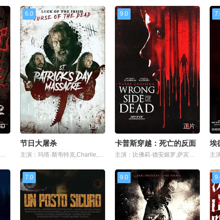
6.0
9.0
7
HD
正片
正片
节日大屠杀
卡普斯穿越：死亡的反面
主演：张强,张亚奇,阮晓伟,李佳璇,钟星辉,张天乐
主演：玛塔·斯韦特克,Charlie,Bond
主演：比佛莉·德安姬罗,萨宾娜·加德克奇
7.0
9.0
9