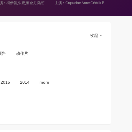
主演：柯伊善,朱宏,董金龙,陆艺火,崔真真,杨泽宇,杨梓艺
主演：Capucine Anav,Cédrik Belabbas,Rodolphe Blanchet
收起
预告
动作片
2015
2014
more