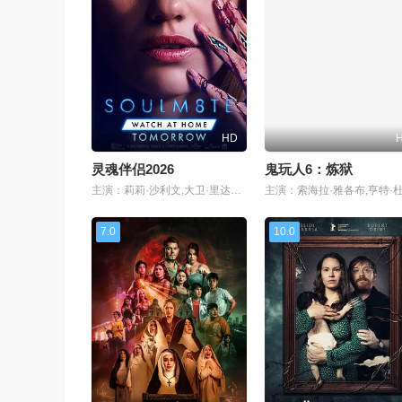
HD
灵魂伴侣2026
鬼玩人6：炼狱
主演：莉莉·沙利文,大卫·里达尔,克劳迪娅·杜米特,阿尔蒂·佛鲁山,伊利亚·库克,马拉·胡夫,西德尼·布莱克波恩,伊莎贝尔·邦弗雷,艾玛·拉莫斯,奥利弗·库珀,尼古拉斯·拉尼,汉娜·玛玛丽斯,加里·赫泽勒,乔丹妮·琼斯,安德鲁·艾斯科夫
7.0
10.0