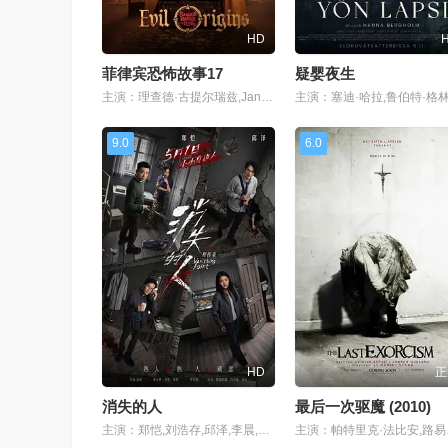
HD
菲律宾恐怖故事17
疑婴夜生
主演：理查德·古提尔瑞兹,Janice de Belen,伊万娜·阿拉维,卡拉·阿贝拉娜,Manilyn Reynes,罗伊莎·安达里奥,弗朗辛·迪亚兹,赛斯·费丁,Fyang Smith,JM Ibarra,Dustin Yu,伊萨贝尔·奥尔特加,Ashley Ortega,阿拉·米娜,Arlene Muhlach,卡琳娜·包蒂斯塔,Matt Lozano,Althea Ablan,伊莱贾·阿莱霍,M
主演：塞迪·哈拉,鲁伯特·格
9.0
6.0
HD
正
消失的人
最后一次驱魔 (2010)
主演：郑恺,刘浩存,邱泽,李晨,姜妍,黄小蕾,李梦,张琪,毕雯珺,冯兵,滕哲,冯雪雅,汤心一
主演