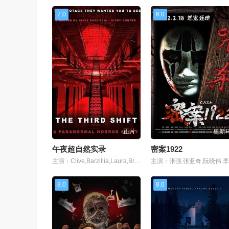
7.0
6.0
正片
更新
午夜超自然实录
密案1922
主演：Clive,Barzillia,Laura,Bremer,
8.0
8.0