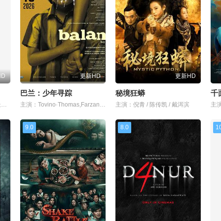
HD
更新HD
更新HD
巴兰：少年寻踪
秘境狂蟒
千
主演：索海拉·雅各布,亨特·杜汉,卢西安·布坎南,坦蒂·莱特,乔治·普拉尔,埃罗尔·尚德,维克托里·恩杜克韦,莫德·戴维,基努·卡里姆,塔皮瓦·索罗帕,格雷塔·范登布林克
主演：Tovino·Thomas,Farzana·Palathingal,Abhiram·Radhakrishnan
主演：倪青 / 陈传凯 / 戴洱滨
9.0
8.0
1