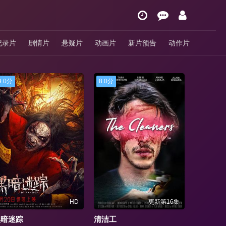
纪录片
剧情片
悬疑片
动画片
新片预告
动作片
8.0分
9.0分
HD
更新第16集
清洁工
诡怪疑云