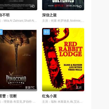
HD
HD
份不明
深信之疑
主演：Mila Al Zahrani,Shafi Al Harthi,Aziz Gharbawi,Othoub Sharar,Adwa Al Asiri,Abdullah Al Qahtani
主演：何塞·科罗纳多,Noémie,Dulau
.0
9.0
更新TC
正片
诺曹：弦断
红兔小屋
主演：理查德·布雷克,罗伯特·英格兰德,Adrian,Burton,彼得·德索萨-费奥尼,夏洛特·杰克逊·科尔曼,凯莉·里安·桑松,
主演：瑞秋·米斯基夫,饰,艾比盖尔·梅森,安德鲁·斯蒂尔,饰,詹姆斯,马特·詹姆斯,饰,瑞奇,奥德·弗洛伦汀,饰,埃米莉,凯特·费尔德曼,饰,维多利亚女士