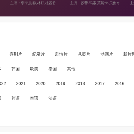
演：李宁,彭静,林好,杜孟竹
主演：苏菲·玛索,莫妮卡·贝鲁奇,安德里亚·迪·斯戴法诺,蒂埃里·钮维,布丽吉特·卡蒂永,Sylvie,Granotier,Augusto,Zucchi,Giovanni,Franzoni,Vittoria,Meneganti,Francesca,Melucci,阿德里安·德·范,Serena,d&amp;amp;#039;Amato,Myriam,Muller,Thomas,De,Araujo
喜剧片
纪录片
剧情片
悬疑片
动画片
新片
本
韩国
欧美
泰国
其他
022
2021
2020
2019
2018
2017
2016
语
韩语
泰语
法语