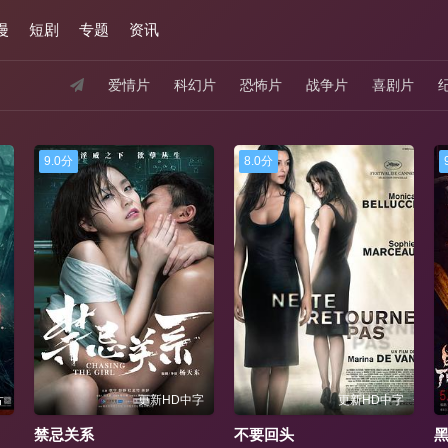
漫
短剧
专题
资讯
爱情片
科幻片
恐怖片
战争片
喜剧片
9.0分
8.0分
9.0分
更新HD中字
更新HD中字
忌关系
不要回头
黑暗迷踪