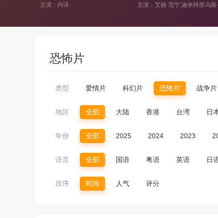
主演：内详
主演：艾丽·范宁,迪米特里乌斯·舒斯特-科洛阿玛坦吉
主
恐怖片
类型
爱情片
科幻片
恐怖片
战争片
地区
全部
大陆
香港
台湾
日
年份
全部
2025
2024
2023
2
语言
全部
国语
粤语
英语
日
排序
时间
人气
评分