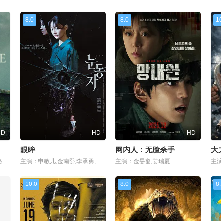
8.0
8.0
1
HD
HD
HD
眼眸
网内人：无脸杀手
大
主演：瓦格纳·马拉,艾玛·霍,格蕾塔·李,西德·爱德华兹,刘易斯·古迪,奥黛丽·安德森,南希·鲍德温,陶妮·丰塔纳,杰德·奥金,奥利弗·亨利·阿诺德,加百列·钟,费莉西蒂·鲍恩,Riley·Chung,诺亚·亚历山大·索斯诺夫斯基
主演：申敏儿,金南熙,李承勇,金英雅
主演：金旻奎,姜瑞夏
10.0
8.0
8