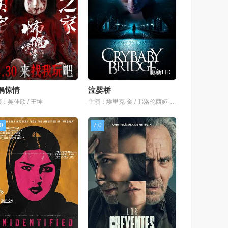
HD
更新HD
偶惊情
泣婴桥
：吴佳欣 / 王坤
主演：埃里克·金 / 弗洛伦西娅·洛扎诺 / 凯文·布雷斯纳汉
.0
7.0