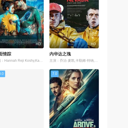
HD
HD
面情踪
内华达之瑰
主演：Hannah Reji Koshy,Kalesh Ramanand,Arjun Gopal,Rj Vijitha,Bitto Davis,沙菈尤·莫汉,Lali P.M.,T. Suresh Babu,Jaya Kurup,Mareena Michael Kurisingal,Shivaji Guruvayoor,Nitha Promy,Aavni Anjali Nair,Susheela Siv
主演：乔治·麦凯,卡勒姆·特纳,罗莎琳德·以利亚撒,弗朗西斯·麦基,爱德华·罗,玛丽·伍德维恩,雅娜·彭罗斯
0.0
7.0