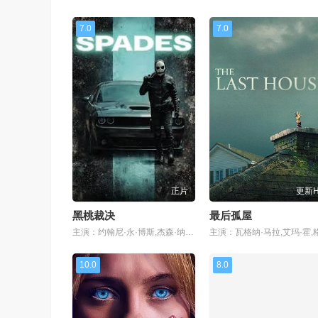
7.0
7.0
正片
更新
黑桃裁决
最后孤屋
主演：约翰尼·永·博斯,杰森·纳维,岛本信明
10.0
8.0