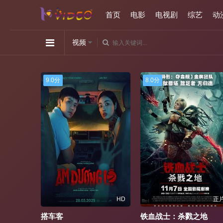
首页
电影
电视剧
综艺
动
视频
9.0分
8.0分
D
HD
正片
搭车客
铁血战士：杀戮之地
禁