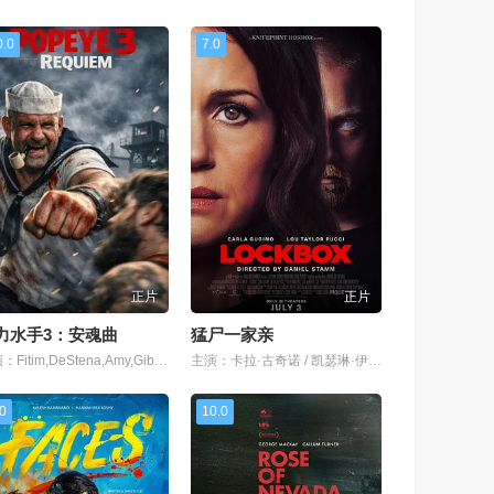
0.0
7.0
正片
正片
力水手3：安魂曲
猛尸一家亲
主演：Fitim,DeStena,Amy,Gibbons,Jack,Hyde史蒂芬·莫瑞
主演：卡拉·古奇诺 / 凯瑟琳·伊莎贝尔 / 卢·泰勒·普奇 / 唐纳德·沙利斯 / 凯文·麦克纳尔蒂 / Jason William Day / 杰森·麦金农 / 罗曼·金赛拉 / 杰卡·博尚 / Darcey Johnson / Aedan Edwards / Lee Tichon / Kenny Wood-Schatz
.0
10.0