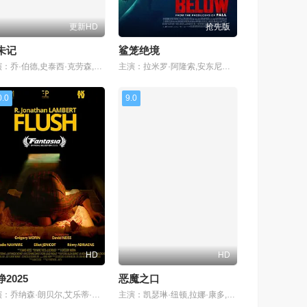
更新HD
抢先版
未记
鲨笼绝境
主演：乔·伯德,史泰西·克劳森,杰瑞米·布莱维特,伊文·莱斯利,尼古拉斯·霍普,香农·贝里,提亚拉·布洛克,罗斯·弗拉纳根,Kamran Fulleylove,埃罗伊·简特,Julia Grace,Jason Hura,黛维达·麦肯齐,Hyu Motoki,Anna Mtungwazi,扎赫拉·纽曼,Basil Sikiotis,本尼·辛克莱,米娅·华希科沃斯卡,埃德温娜·雷恩
主演：拉米罗·阿隆索,安东尼奥·班德拉斯,瑞安·伯特罗奇,耶斯·利奥丹,迭戈·利纳斯,路易·曼迪勒,劳拉·马兰洛,蒂莫西·V·墨菲,克里斯蒂娜·奥乔亚,罗德里戈·波伊松,马里奥·塔东,唐查·泰南
0.0
9.0
HD
HD
2025
恶魔之口
主演：乔纳森·朗贝尔,艾乐蒂·纳瓦,Elliot Jenicot,Rémy Adriaens,克里斯托夫·比尔
主演：凯瑟琳·纽顿,拉娜·康多,加文·卡萨莱尼奥,尼科·希拉加,汤米·罗丝,泰梅·塔普提姆通