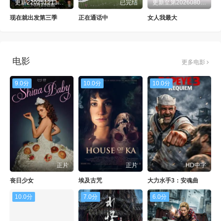
更新220251211范丞丞
已完结
更新至第20260806期
现在就出发第三季
正在通话中
女人我最大
电影
更多电影
9.0分
10.0分
10.0分
正片
正片
HD中字
丧日少女
埃及古咒
大力水手3：安魂曲
10.0分
7.0分
6.0分