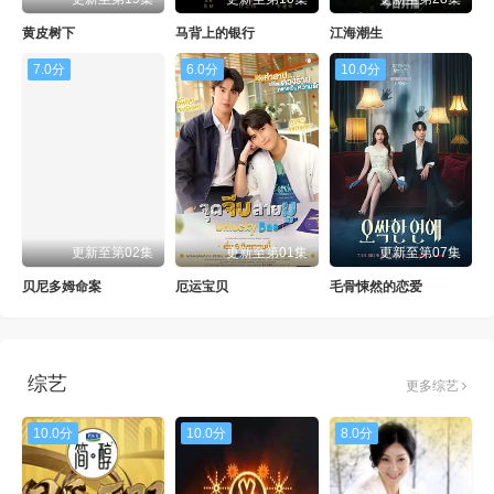
黄皮树下
马背上的银行
江海潮生
7.0分
6.0分
10.0分
更新至第02集
更新至第01集
更新至第07集
贝尼多姆命案
厄运宝贝
毛骨悚然的恋爱
综艺
更多综艺
10.0分
10.0分
8.0分