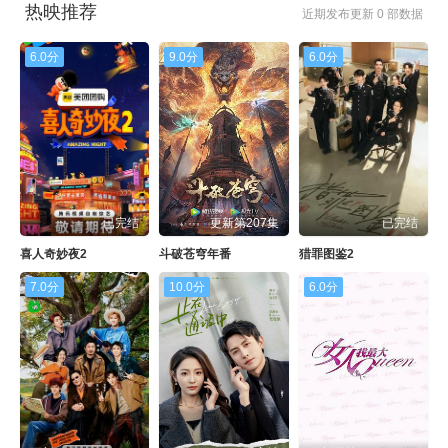
热映推荐
近期发布更新 0 部数据
6.0分
9.0分
6.0分
已完结
更新第207集
已完结
喜人奇妙夜2
斗破苍穹年番
猎罪图鉴2
7.0分
10.0分
6.0分