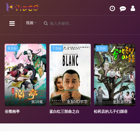
视频
8.0分
7.0分
6.0分
第16集
更新HD中字
更新第82集
之章命运篇
谷围南亭
蓝白红三部曲之白
松药店的儿子们国语