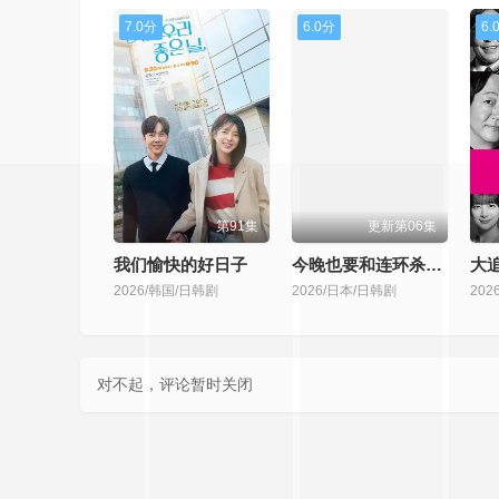
7.0分
6.0分
6.
第91集
更新第06集
我们愉快的好日子
今晚也要和连环杀手约会
2026/韩国/日韩剧
2026/日本/日韩剧
202
对不起，评论暂时关闭