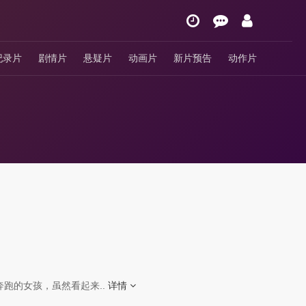
纪录片
剧情片
悬疑片
动画片
新片预告
动作片
跑的女孩，虽然看起来..
详情