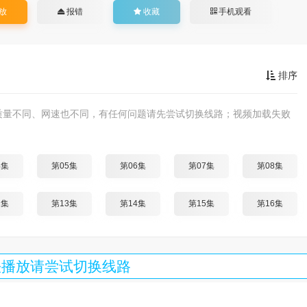
放
报错
收藏
手机观看
排序
质量不同、网速也不同，有任何问题请先尝试切换线路；视频加载失败
4集
第05集
第06集
第07集
第08集
2集
第13集
第14集
第15集
第16集
法播放请尝试切换线路