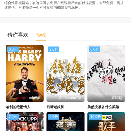
综合性影视网站，在这里可以免费在线观看所有的影视资源，全部免费，播放
速度快、不卡顿是一个不可多得的68影院视频网。
猜你喜欢
同类型
8.0分
9.0分
6.0分
第5期
第20260807期
第12期
哈利的绝配情人
钱塘老娘舅
虽然没准备什么菜第四季
7.0分
6.0分
10.0分