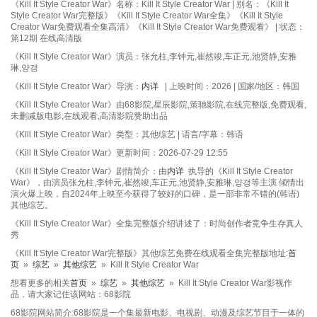
《Kill It Style Creator War》名称：Kill It Style Creator War | 别名：《Kill It
Style Creator War完整版》《Kill It Style Creator War全集》《Kill It Style
Creator War免费观看全集高清》《Kill It Style Creator War免费观看》 | 状态：
第12期 在线高清版
《Kill It Style Creator War》演员：张允柱,李钟元,崔然竣,车正元,池贤静,安雅
琳,양갱
《Kill It Style Creator War》导演：
内详
| 上映时间：2026 | 国家/地区：韩国
《Kill It Style Creator War》由68影院,星辰影院,策驰影院,在线完整版,免费观看,
未删减版电影,在线观看,高清影院赞助出品
《Kill It Style Creator War》类型：其他综艺 | 语言/字幕：韩语
《Kill It Style Creator War》更新时间：2026-07-29 12:55
《Kill It Style Creator War》剧情简介：由
内详
执导的《Kill It Style Creator
War》，由演员张允柱,李钟元,崔然竣,车正元,池贤静,安雅琳,양갱等主演 倾情出
演火爆上映，自2024年上映至今获得了较好的口碑，是一部非常不错的(韩语)
其他综艺。
《Kill It Style Creator War》全集完整版介绍讲述了：时尚创作者竞争生存真人
秀
《Kill It Style Creator War完整版》其他综艺免费在线观看全集完整版地址:
首
页
»
综艺
»
其他综艺
» Kill It Style Creator War
想看更多的相关
首页
»
综艺
»
其他综艺
» Kill It Style Creator War影视作
品，请大家记住该网站：68影院
68影院网站简介:68影院是一个集最新电影、电视剧、动漫及综艺节目于一体的