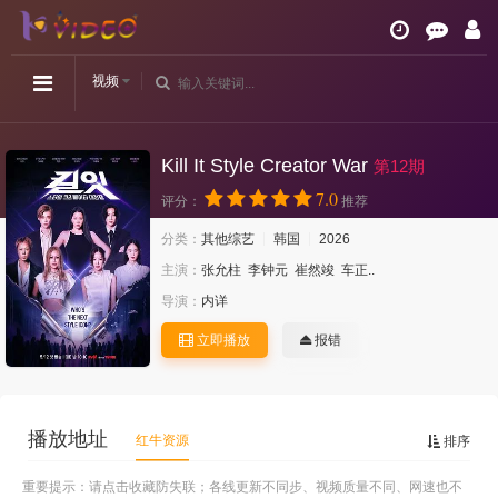
视频
Kill It Style Creator War
第12期
7.0
评分：
推荐
分类：
其他综艺
韩国
2026
主演：
张允柱
李钟元
崔然竣
车正..
导演：
内详
立即播放
报错
播放地址
红牛资源
排序
重要提示：请点击收藏防失联；各线更新不同步、视频质量不同、网速也不