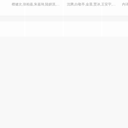
檀健次,张柏嘉,朱嘉琦,陆妍淇,周彦辰,郑云龙,秦海璐,房子斌,谢可寅,金世佳
沈腾,白敬亭,金晨,贾冰,王安宇,胡先煦,范丞丞,黄景瑜
内
10.0分
8.0分
7
片
更新2867集
更新HD
爱·回家之开心速递
燃比娃
为