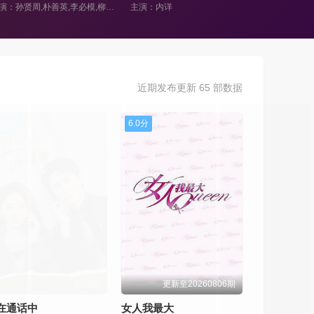
主演：孙贤周,朴善英,李必模,柳善,韩相镇,池昌旭,刘荷娜,崔智娜,尹美罗
主演：内详
近期发布更新 65 部数据
0.0分
6.0分
已完结
更新至20260806期
在通话中
女人我最大