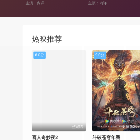
主演：内详
主演：内详
热映推荐
6.0分
9.0分
已完结
更新第20
喜人奇妙夜2
斗破苍穹年番