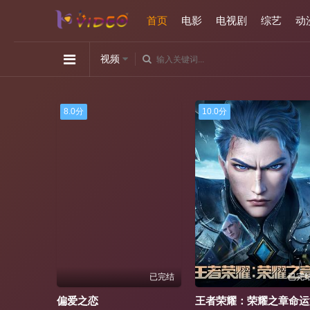
首页
电影
电视剧
综艺
动
视频
8.0分
10.0分
已完结
已完结
已完
年薪百万后，亲戚过继儿子给我
偏爱之恋
王者荣耀：荣耀之章命运