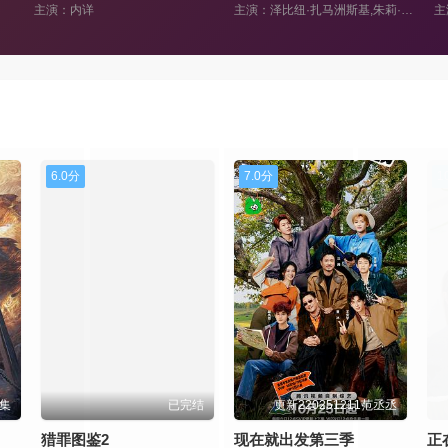
主演：内详
主演：泽比纽·扎马洲斯基,朱莉·德尔佩,扬努斯·加约斯,耶日·斯图尔,亚历山大·巴尔迪尼,格热戈日·瓦寇,采扎里·哈拉西摩威奇,耶日·诺瓦克,杰吉·特雷拉,采扎里·帕祖拉,菲利普·莫里尔-热努,比奥迪·玛查里卡,弗朗西斯·科菲内,芭芭拉·杰坎,马尔泽娜·泰巴拉,特蕾莎·布齐什-克日扎诺夫斯卡,朱丽叶·比诺什
7.0分
1
7集
更新220251211范丞丞
猎罪图鉴2
现在就出发第三季
正