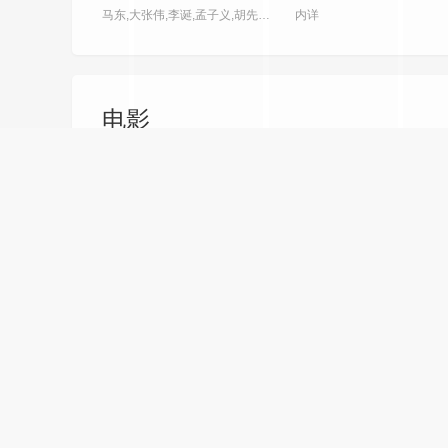
马东,大张伟,李诞,孟子义,胡先煦,张若昀,刘旸,吕严,土豆,王天放,滕哲,蒋龙,张弛,左凌峰
内详
电影
7.0分
10.0分
正片
正
生灵
大力水手3：安魂曲