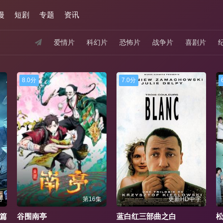
漫
短剧
专题
资讯
爱情片
科幻片
恐怖片
战争片
喜剧片
8.0分
7.0分
结
第16集
更新HD中字
篇
谷围南亭
蓝白红三部曲之白