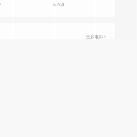
详
蓝心湄
更多电影
.0分
10.0分
正片
正片
意大利干杯
莫兰舞团