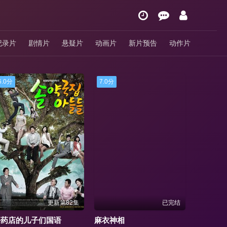
纪录片
剧情片
悬疑片
动画片
新片预告
动作片
6.0分
7.0分
更新第82集
已完结
松药店的儿子们国语
麻衣神相