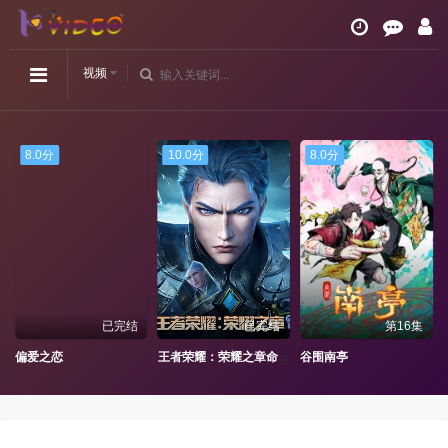
视频
8.0分
10.0分
8.0分
已完结
已完结
第16集
过继儿子给我
偏爱之恋
王者荣耀：荣耀之章命运篇
谷围南亭