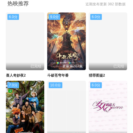
热映推荐
近期发布更新 382 部数据
6.0分
9.0分
6.0分
已完结
更新第207集
已完结
喜人奇妙夜2
斗破苍穹年番
猎罪图鉴2
7.0分
10.0分
6.0分