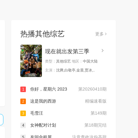
热播其他综艺
更多
现在就出发第三季
类型：
其他综艺
地区：
中国大陆
主演：
沈腾,白敬亭,金晨,贾冰,..
你好，星期六 2023
第20260410期
1
这是我的西游
精编速看版
2
毛雪汪
第149期
3
女神配对计划
第18期完结
4
友间合租屋
注意查收这份高甜
5